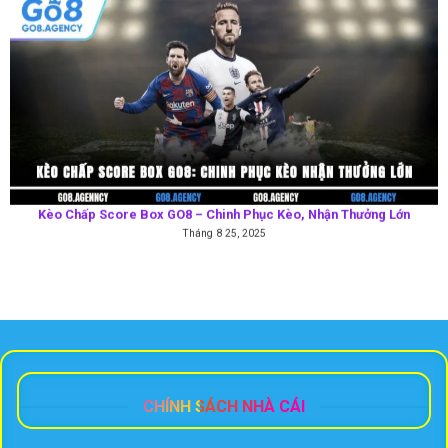
Kèo Chấp Score Box GO8 – Chinh Phục Kèo, Nhận Thưởng Lớn
Tháng 8 25, 2025
Kèo Ném Biên – Tham Khảo Luật Chuẩn, Gia Nhập Dễ Dàng
Tháng 8 25, 2025
CHÍNH SÁCH NHÀ CÁI