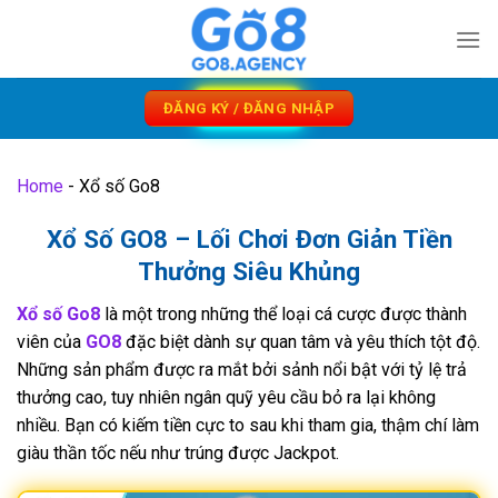
ĐĂNG KÝ / ĐĂNG NHẬP
Home
-
Xổ số Go8
Xổ Số GO8 – Lối Chơi Đơn Giản Tiền
Thưởng Siêu Khủng
Xổ số Go8
là một trong những thể loại cá cược được thành
viên của
GO8
đặc biệt dành sự quan tâm và yêu thích tột độ.
Những sản phẩm được ra mắt bởi sảnh nổi bật với tỷ lệ trả
thưởng cao, tuy nhiên ngân quỹ yêu cầu bỏ ra lại không
nhiều. Bạn có kiếm tiền cực to sau khi tham gia, thậm chí làm
giàu thần tốc nếu như trúng được Jackpot.