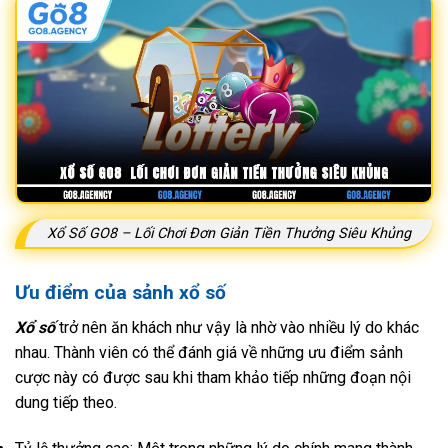
Xổ Số GO8 – Lối Chơi Đơn Giản Tiền Thưởng Siêu Khủng
Ưu điểm của sảnh xổ số
Xổ số
trở nên ăn khách như vậy là nhờ vào nhiều lý do khác
nhau. Thành viên có thể đánh giá về những ưu điểm sảnh
cược này có được sau khi tham khảo tiếp những đoạn nội
dung tiếp theo.