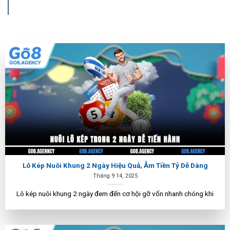
Cập Nhật Kiến Thức Nhanh
Lô Kép Nuôi Khung 2 Ngày Hiệu Quả, Ẵm Tiền Tỷ Dễ Dàng
Tháng 9 14, 2025
Lô kép nuôi khung 2 ngày đem đến cơ hội gỡ vốn nhanh chóng khi