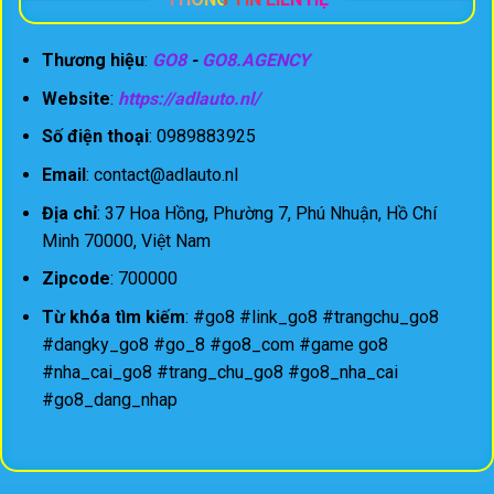
Thương hiệu
:
GO8
-
GO8.AGENCY
Website
:
https://adlauto.nl/
Số điện thoại
: 0989883925
Email
:
contact@adlauto.nl
Địa chỉ
: 37 Hoa Hồng, Phường 7, Phú Nhuận, Hồ Chí
Minh 70000, Việt Nam
Nổ Hũ Thần Tài GO8 – Săn Jackpot Dễ Dàng Và Trúng Lớn
Tháng 8 28, 2025
Zipcode
: 700000
Từ khóa tìm kiếm
: #go8 #link_go8 #trangchu_go8
#dangky_go8 #go_8 #go8_com #game go8
#nha_cai_go8 #trang_chu_go8 #go8_nha_cai
#go8_dang_nhap