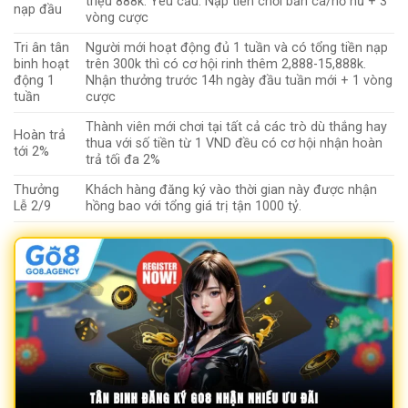
triệu 888k. Yêu cầu: Nạp tiền chơi bắn cá/nổ hũ + 3
nạp đầu
vòng cược
Tri ân tân
Người mới hoạt động đủ 1 tuần và có tổng tiền nạp
binh hoạt
trên 300k thì có cơ hội rinh thêm 2,888-15,888k.
động 1
Nhận thưởng trước 14h ngày đầu tuần mới + 1 vòng
tuần
cược
Thành viên mới chơi tại tất cả các trò dù thắng hay
Hoàn trả
thua với số tiền từ 1 VND đều có cơ hội nhận hoàn
tới 2%
trả tối đa 2%
Thưởng
Khách hàng đăng ký vào thời gian này được nhận
Lễ 2/9
hồng bao với tổng giá trị tận 1000 tỷ.