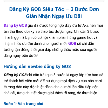
Đăng Ký GO8 Siêu Tốc – 3 Bước Đơn
Giản Nhận Ngay Ưu Đãi
Đăng ký GO8
giờ đã được tổng hợp đầy đủ từ A-Z nên mọi
tân thủ theo dõi kỹ sẽ thao tác được ngay. Chỉ cần 3 bước
nhanh gọn là bạn có cơ hội khám phá những game hot và
nhận nhiều ưu đãi dành cho người mới.
GO8
sẽ chỉ dẫn
tường tận đồng thời giải đáp những thắc mắc của người
dùng ngay bên dưới!
Hướng dẫn newbie đăng ký GO8
Đăng ký GO8
chỉ cần trải qua 3 bước là ngay lập tức bạn sẽ
trở thành hội viên mới để sử dụng mọi dịch vụ của sân chơi.
Hướng dẫn này đặc biệt dành cho ai mới lần đầu tiếp cận
nhà cái, từng chi tiết được giải thích rõ ràng, dễ thực hiện.
Bước 1: Vào trang chủ