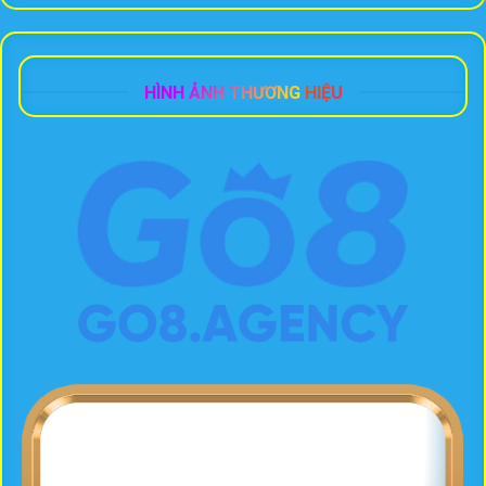
HÌNH ẢNH THƯƠNG HIỆU