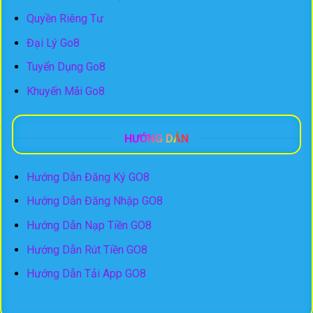
Quyền Riêng Tư
Đại Lý Go8
Tuyển Dụng Go8
Khuyến Mãi Go8
HƯỚNG DẪN
Hướng Dẫn Đăng Ký GO8
Hướng Dẫn Đăng Nhập GO8
Hướng Dẫn Nạp Tiền GO8
Hướng Dẫn Rút Tiền GO8
Hướng Dẫn Tải App GO8