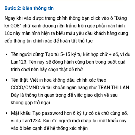
Bước 2: Điền thông tin
Ngay khi vào được trang chính thống bạn click vào ô “Đăng
ký GO8” chữ xanh dương nền trắng trên góc phải màn hình.
Lúc này màn hình hiện ra biểu mẫu yêu cầu khách hàng cung
cấp thông tin chính xác để hoàn tất thủ tục:
Tên người dùng: Tạo từ 5-15 ký tự kết hợp chữ + số, ví dụ
Lan123. Tên này sẽ đồng hành cùng bạn trong suốt quá
trình chơi nên hãy chọn thật dễ nhớ.
Tên thật: Viết in hoa không dấu, chính xác theo
CCCD/CMND và tài khoản ngân hàng như TRAN THI LAN.
Đây là thông tin quan trọng để việc giao dịch về sau
không gặp trở ngại.
Mật khẩu: Tạo password hơn 6 ký tự có cả chữ cùng số,
ví dụ Lan1234. Sau đó người mới nhập lại mật khẩu này
vào ô bên cạnh để hệ thống xác nhận.