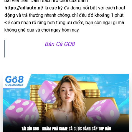
bài viết trên. Danh sách trò chơi của sảnh
https://adlauto.nl/
là cực kỳ đa dạng, nổi bật với cách hoạt
động và trả thưởng nhanh chóng, chỉ đâu đó khoảng 1 phút.
Để cảm nhận rõ ràng hơn từng ưu điểm, bạn còn ngại gì mà
không ghé qua và chơi ngay hôm nay.
Xem thêm:
Bắn Cá GO8
– Săn Thưởng Đã
Tay Rinh Ngay Nhiều Tiền