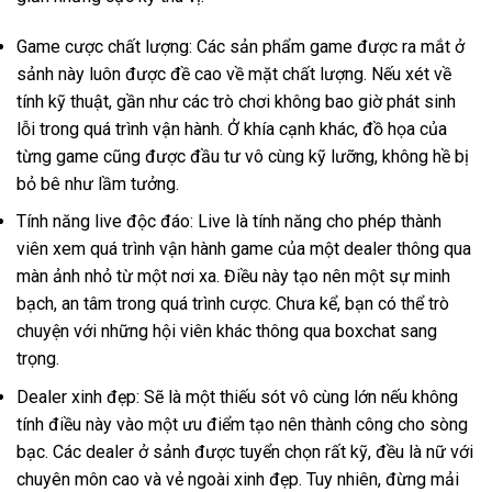
Game cược chất lượng: Các sản phẩm game được ra mắt ở
sảnh này luôn được đề cao về mặt chất lượng. Nếu xét về
tính kỹ thuật, gần như các trò chơi không bao giờ phát sinh
lỗi trong quá trình vận hành. Ở khía cạnh khác, đồ họa của
từng game cũng được đầu tư vô cùng kỹ lưỡng, không hề bị
bỏ bê như lầm tưởng.
Tính năng live độc đáo: Live là tính năng cho phép thành
viên xem quá trình vận hành game của một dealer thông qua
màn ảnh nhỏ từ một nơi xa. Điều này tạo nên một sự minh
bạch, an tâm trong quá trình cược. Chưa kể, bạn có thể trò
chuyện với những hội viên khác thông qua boxchat sang
trọng.
Dealer xinh đẹp: Sẽ là một thiếu sót vô cùng lớn nếu không
tính điều này vào một ưu điểm tạo nên thành công cho sòng
bạc. Các dealer ở sảnh được tuyển chọn rất kỹ, đều là nữ với
chuyên môn cao và vẻ ngoài xinh đẹp. Tuy nhiên, đừng mải