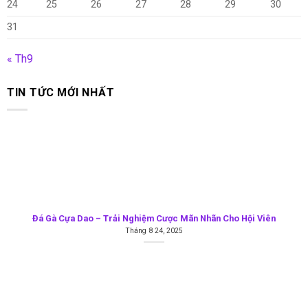
24
25
26
27
28
29
30
31
« Th9
TIN TỨC MỚI NHẤT
Đá Gà Cựa Dao – Trải Nghiệm Cược Mãn Nhãn Cho Hội Viên
Tháng 8 24, 2025