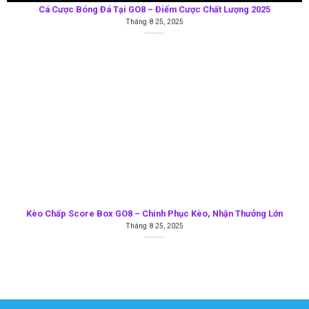
Kèo Chấp Score Box GO8 – Chinh Phục Kèo, Nhận Thưởng Lớn
Tháng 8 25, 2025