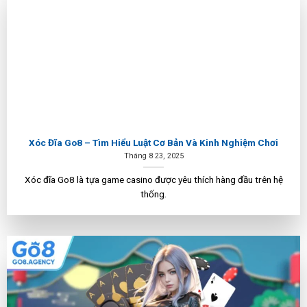
Xóc Đĩa Go8 – Tìm Hiểu Luật Cơ Bản Và Kinh Nghiệm Chơi
Tháng 8 23, 2025
Xóc đĩa Go8 là tựa game casino được yêu thích hàng đầu trên hệ
thống.