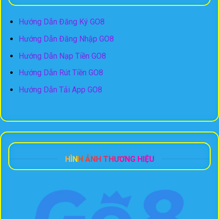
Hướng Dẫn Đăng Ký GO8
Hướng Dẫn Đăng Nhập GO8
Hướng Dẫn Nạp Tiền GO8
Hướng Dẫn Rút Tiền GO8
Hướng Dẫn Tải App GO8
Bạc Nhớ Lô Đề – Bí Quyết Dự Đoán Thống Kê Khôn Ngoan
Tháng 8 26, 2025
HÌNH ẢNH THƯƠNG HIỆU