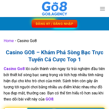
ĐĂNG KÝ / ĐĂNG NHẬP
Home
-
Casino Go8
Casino GO8 – Khám Phá Sòng Bạc Trực
Tuyến Cá Cược Top 1
Casino Go8
lôi cuốn thành viên ngay từ trải nghiệm đầu tiên
bởi thiết kế sòng bạc sang trọng và tích hợp nhiều tính năng
hiện đại cho kho trò chơi của mình. Sảnh trên còn gây ấn
tượng tới người chơi bằng nhiều ưu điểm khác nhau như đồ
họa đẹp mắt, thưởng cao. Bạn có thể tìm hiểu rõ hơn sau khi
theo dõi bài viết này của
GO8
.