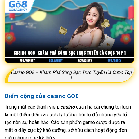
Casino GO8 – Khám Phá Sòng Bạc Trực Tuyến Cá Cược Top
1
Điểm cộng của casino GO8
Trong mắt các thành viên,
casino
của nhà cái chúng tôi luôn
là một điểm đến cá cược lý tưởng, hội tụ đủ những yếu tố
tạo nên sự hoàn hảo. Các sản phẩm game cược được ra
mắt ở đây cực kỳ khó cưỡng, sở hữu cách hoạt động đơn
giản nhưng cực kỳ thú vị.