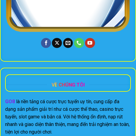
Trùm Bắn Cá 3D – Trải Nghiệm Sôi Động Nhiều Quà Khủng
Tháng 8 27, 2025
VỀ CHÚNG TÔI
GO8
là nền tảng cá cược trực tuyến uy tín, cung cấp đa
dạng sản phẩm giải trí như cá cược thể thao, casino trực
tuyến, slot game và bắn cá. Với hệ thống ổn định, nạp rút
nhanh và giao diện thân thiện, mang đến trải nghiệm an toàn,
tiện lợi cho người chơi.