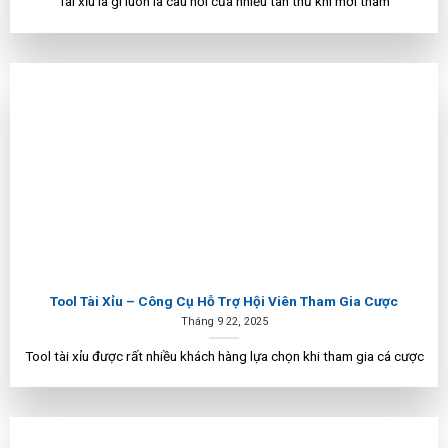
Tài xỉu là gì luôn là câu hỏi của nhiều tân thủ khi mới tham
Tool Tài Xỉu – Công Cụ Hỗ Trợ Hội Viên Tham Gia Cược
Tháng 9 22, 2025
Tool tài xỉu được rất nhiều khách hàng lựa chọn khi tham gia cá cược