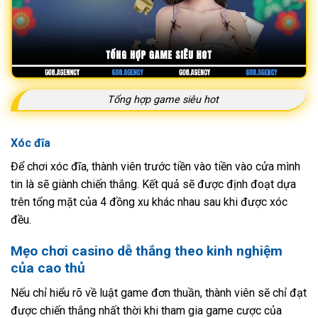
Tổng hợp game siêu hot
Xóc đĩa
Để chơi xóc đĩa, thành viên trước tiền vào tiền vào cửa mình
tin là sẽ giành chiến thắng. Kết quả sẽ được định đoạt dựa
trên tổng mặt của 4 đồng xu khác nhau sau khi được xóc
đều.
Mẹo chơi casino dễ thắng theo kinh nghiệm
của cao thủ
Nếu chỉ hiểu rõ về luật game đơn thuần, thành viên sẽ chỉ đạt
được chiến thắng nhất thời khi tham gia game cược của