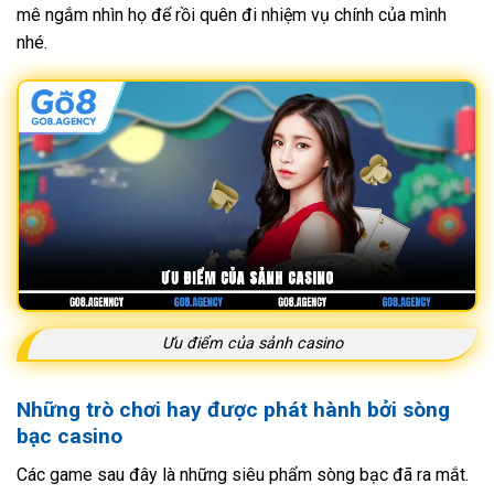
mê ngắm nhìn họ để rồi quên đi nhiệm vụ chính của mình
nhé.
Ưu điểm của sảnh casino
Những trò chơi hay được phát hành bởi sòng
bạc casino
Các game sau đây là những siêu phẩm sòng bạc đã ra mắt.