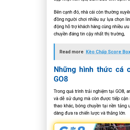
Bên cạnh đó, nhà cái còn thường xuy
đồng người chơi nhiều sự lựa chọn lin
động hỗ trợ khách hàng cùng nhiều ư
chuyền đáng tin cậy nhất thị trường,
Read more
Kèo Chấp Score Box
Những hình thức cá 
GO8
Trong quá trình trải nghiệm tại GO8,
và dễ sử dụng mà còn được tiếp cận 
thao khác, bóng chuyền tại nền tảng 
dàng đưa ra chiến lược và thắng lớn.