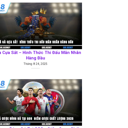
à Cựa Sắt – Hình Thức Thi Đấu Mãn Nhãn
Hàng Đầu
Tháng 8 24, 2025
Cược Bóng Đá Tại GO8 – Điểm Cược Chất
Lượng 2025
Tháng 8 25, 2025