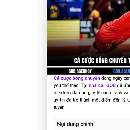
Cá cược bóng chuyền
đang ngày càn
yêu thể thao. Tại
nhà cái GO8
đã đầu
diện kèo đa dạng, tỷ lệ cạnh tranh và
uy tín đã trở thành một điểm đến lý t
tuyến.
Nội dung chính