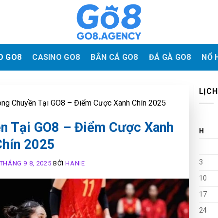
O GO8
CASINO GO8
BẮN CÁ GO8
ĐÁ GÀ GO8
NỔ 
Lo
LỊCH
ng Chuyền Tại GO8 – Điểm Cược Xanh Chín 2025
n Tại GO8 – Điểm Cược Xanh
H
Chín 2025
3
THÁNG 9 8, 2025
BỞI
HANIE
10
Xóc 
17
24