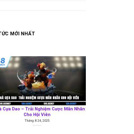
TỨC MỚI NHẤT
à Cựa Dao – Trải Nghiệm Cược Mãn Nhãn
Cho Hội Viên
Tháng 8 24, 2025