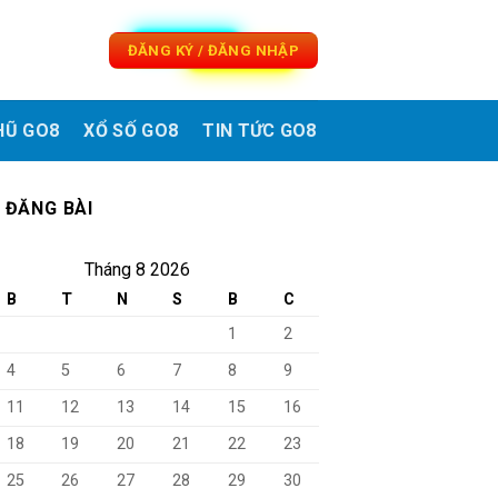
ĐĂNG KÝ / ĐĂNG NHẬP
HŨ GO8
XỔ SỐ GO8
TIN TỨC GO8
ng Hổ Baccarat – Cách Chơi Cơ Bản Và
Chiến Thuật Hay
Tháng 8 23, 2025
 ĐĂNG BÀI
Tháng 8 2026
B
T
N
S
B
C
1
2
4
5
6
7
8
9
11
12
13
14
15
16
Đĩa Go8 – Tìm Hiểu Luật Cơ Bản Và Kinh
18
19
20
21
22
23
Nghiệm Chơi
25
26
27
28
29
30
Tháng 8 23, 2025