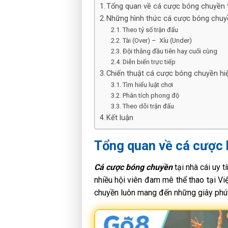
Tổng quan về cá cược bóng chuyền 
Những hình thức cá cược bóng chuy
Theo tỷ số trận đấu
Tài (Over) – Xỉu (Under)
Đội thắng đầu tiên hay cuối cùng
Diễn biến trực tiếp
Chiến thuật cá cược bóng chuyền hi
Tìm hiểu luật chơi
Phân tích phong độ
Theo dõi trận đấu
Kết luận
Tổng quan về cá cược 
Cá cược bóng chuyền
tại nhà cái uy 
nhiều hội viên đam mê thể thao tại Vi
chuyền luôn mang đến những giây phút 